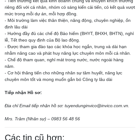
- Tiền thưởng kết quả kinh doanh chung và khuyến khích thưởng
riêng đối với cá nhân, nhóm có sáng kiến cải tiến, có kết quả vượt
mức trong mỗi dự án, mỗi hợp đồng.
- Môi trường làm việc thân thiện, năng động, chuyên nghiệp, ổn
định lâu dài
- Hưởng đầy đủ các chế độ Bảo hiểm (BHYT, BHXH, BHTN), nghỉ
lễ, Tết theo quy định của Bộ lao động.
- Được tham gia đào tạo các khóa học ngắn, trung và dài hạn
nhằm nâng cao và phát huy năng lực chuyên môn mỗi cá nhân.
- Chế độ tham quan, nghỉ mát trong nước, nước ngoài hàng
năm.
- Cơ hội thăng tiến cho những nhân sự tâm huyết, năng lực
chuyên môn tốt và mong muốn gắn bó Công ty lâu dài
Tiếp nhận Hồ sơ:
Địa chỉ Email tiếp nhận hồ sơ: tuyendunginvico@invico.com.vn.
Mrs. Trâm (Nhân sự) – 0983 56 48 56
Các tin cũ hơn: